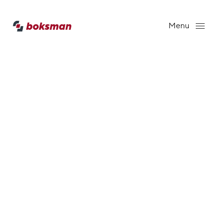
Ga direct naar
de inhoud
.
Menu